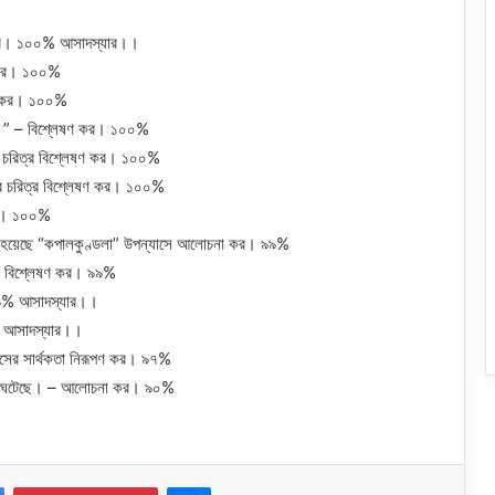
ণ কর। ১০০% আসাদস্যার।।
া কর। ১০০%
না কর। ১০০%
ট্য।” – বিশ্লেষণ কর। ১০০%
ী” চরিত্র বিশ্লেষণ কর। ১০০%
র চরিত্র বিশ্লেষণ কর। ১০০%
কর। ১০০%
পায়িয় হয়েছে “কপালকুণ্ডলা” উপন্যাসে আলোচনা কর। ৯৯%
ত্র বিশ্লেষণ কর। ৯৯%
 ৯৯% আসাদস্যার।।
৯% আসাদস্যার।।
্যাসের সার্থকতা নিরূপণ কর। ৯৭%
াবদল ঘটেছে। – আলোচনা কর। ৯০%
Messenger