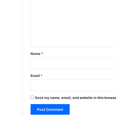
o
m
m
e
n
t
*
Name
*
Email
*
Save my name, email, and website in this browse