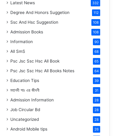
Latest News
332
Degree And Honors Suggetion
112
Ssc And Hsc Suggestion
108
Admission Books
108
Information
90
All SmS
68
Psc Jsc Ssc Hsc All Book
65
Psc Jsc Ssc Hsc All Books Notes
64
Education Tips
39
মহানবী
সাঃ
এর জীবনী
31
Admission Information
28
Job Circular Bd
28
Uncategorized
28
Android Mobile tips
26