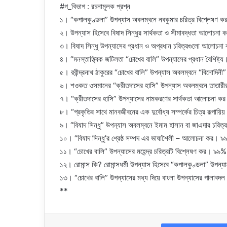
#গ_বিভাগ : রচনামূলক প্রশ্ন
১। “কপালকুণ্ডলা” উপন্যাস অবলম্বনে নবকুমার চরিত্র বিশ্লেষ
২। উপন্যাস হিসেবে বিষাদ সিন্ধুর সার্থকতা ও সীমাবদ্ধতা আলোচন
৩। বিষাদ সিন্ধু উপন্যাসের প্রধান ও অপ্রধান চরিত্রগুলো আলোচ
৪। “মনস্তাত্ত্বিক জটিলতা “চোখের বালি” উপন্যাসের প্রধান বৈশিষ্
৫। রবীন্দ্রনাথ ঠাকুরের “চোখের বালি” উপন্যাস অবলম্বনে “বিনোদিন
৬। শওকত ওসমানের “ক্রীতদাসের হাসি” উপন্যাস অবলম্বনে তাতারী
৭। “ক্রীতদাসের হাসি” উপন্যাসের নামকরণের সার্থকতা আলোচনা 
৮। “প্রকৃতির সাথে মানবজীবনের এক দুর্বোধ্য সম্পর্কের চিত্র রূ
৯। “বিষাদ সিন্ধু” উপন্যাস অবলম্বনে ইমাম হাসান বা জাএদার চরি
১০। “বিষাদ সিন্ধু’র শ্রেষ্ঠ সম্পদ এর ভাষাশৈলী – আলোচনা কর।
১১। “চোখের বালি” উপন্যাসের মহেন্দ্র চরিত্রটি বিশ্লেষণ কর। ৯
১২। রোমান্স কি? রোমান্সধর্মী উপন্যাস হিসেবে “কপালকুণ্ডলা” উপন
১৩। “চোখের বালি” উপন্যাসের মধ্য দিয়ে বাংলা উপন্যাসের পাল
**