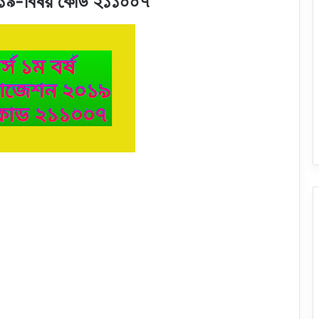
ন ২০১৯-বিষয় কোড ২১১০০৭