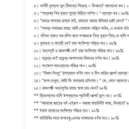
৪। নর্তকী বুসায়না ভুল ঠিকানায় গিয়েছে – কিভাবে? আলোচনা কর
৫। “পাত্রস্থ শির ক্রমে শূন্যে উঠিতে লাগিল। ” ব্যাখ্যা কর। ৯৯%
৬। “যাহার পালাবার রাস্তা নাই, তাহাকে আবার বাঁধিবার চেষ্টা কেন? 
৭। “সমস্ত সমাজের কাছে আমি তোমাকে লাঞ্ছিত করিব, এ কখনো হইত
৮। খলিফা হারুন অর রশিদ রাতে মশরুরকে নিয়ে ঘুরতে গিয়ে যে হাসি 
৯। বুসায়না ও তাতারী কে? তার সংক্ষিপ্ত পরিচয় দাও। ৯৯%
১০। অন্নপূর্ণা ও রাজলক্ষ্মী কে? তার সংক্ষিপ্ত পরিচয় দাও। ৯৯%
১১। মহেন্দ্র কে? মহেন্দ্র আশালতার বিবাহের বর্ণনা দাও। ৯৯%
১২। সংক্ষেপে মারওয়ানের পরিচয় দাও। ৯৯%
১৩। “বিষাদ সিন্ধু” উপন্যাসে বর্ণিত লাল ও নীল বাড়ির তাত্পর্য ব্যা
১৪। “জগৎ দেখুক, আমি কি অবস্থায় চলিলাম। ” কে, কোন প্রসংগ
১৫। রাজলক্ষ্মী অন্নপূর্ণার কাছে ক্ষমা চায় কেন? ৯৮%
** ক্রিতদাসের হাসি উপন্যাসের প্রতিকী তাত্পর্য তুলে ধর। ৯৭%
** “আমাদের জাতের ধর্ম এইরূপ – আমরা মায়াবিনী! কারা, কিভাবে
** ইমাম হাসানের সংক্ষিপ্ত পরিচয় দাও। ৯০%
** মতিবিবির সাথে কপালকুণ্ডলার সাক্ষাতের বর্ণনা দাও। ৯০%