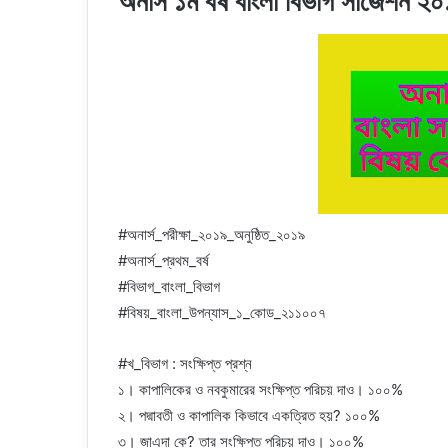
অনার্স ১ম বর্ষ বাংলা বিভাগ সাজেশ
#অনার্স_পরীক্ষা_২০১৯_অনুষ্ঠিত_২০১৯
#অনার্স_প্রথম_বর্ষ
#বিভাগ_বাংলা_বিভাগ
#বিষয়_বাংলা_উপন্যাস_১_কোড_২১১০০৭
#খ_বিভাগ : সংক্ষিপ্ত প্রশ্ন
১। কাপালিকের ও নবকুমারের সংক্ষিপ্ত পরিচয় দাও। ১০০%
২। পদ্মাবতী ও কাপালিক কিভাবে একত্রিত হয়? ১০০%
৩। জাএদা কে? তার সংক্ষিপ্ত পরিচয় দাও। ১০০%