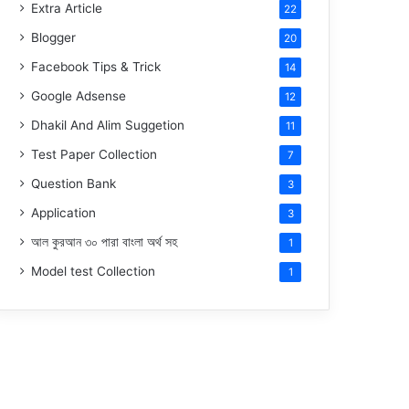
Extra Article
22
Blogger
20
Facebook Tips & Trick
14
Google Adsense
12
Dhakil And Alim Suggetion
11
Test Paper Collection
7
Question Bank
3
Application
3
আল কুরআন ৩০ পারা বাংলা অর্থ সহ
1
Model test Collection
1