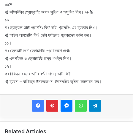
৯৯%
খ) কম্পিউটার প্রোগ্রামিং ভাষার সুবিধা ও অসুবিধা লিখ। ৯৮%
১০।
ক) ম্যানুয়াল ডাটা প্রসেসিং কি? ডাটা প্রসেসিং এর ব্যবহার লিখ।
খ) ফাইল আপডেটিং কি? ডেটা ফাইলের প্রকারভেদ বর্ণনা কর।
১১।
ক) ফ্লোচার্ট কি? ফ্লোচার্টের শ্রেণিবিভাগ দেখাও।
খ) এলগরিদম ও ফ্লোচার্টের মধ্যে পার্থক্য লিখ।
১২।
ক) বিভিন্ন ধরনের ডাটার বর্ণনা দাও। ডাটা কি?
খ) ব্যবসা – বাণিজ্যে ইনফরমেশন টেকনলজির ভূমিকা আলোচনা কর।
Messenger
WhatsApp
Telegram
Related Articles