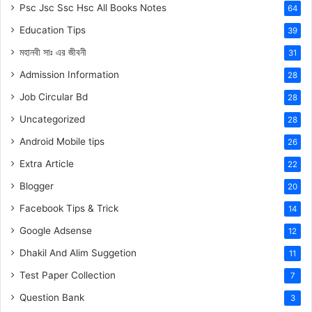
Psc Jsc Ssc Hsc All Books Notes
64
Education Tips
39
মহানবী
সাঃ
এর জীবনী
31
Admission Information
28
Job Circular Bd
28
Uncategorized
28
Android Mobile tips
26
Extra Article
22
Blogger
20
Facebook Tips & Trick
14
Google Adsense
12
Dhakil And Alim Suggetion
11
Test Paper Collection
7
Question Bank
3