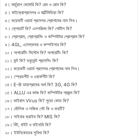
৪। ভার্চুয়াল মেমোরি কি? রেম ও রোম কি?
৫। মাইক্রোপ্রসেসর ও মাল্টিমিডিয়া কি?
৬। কয়েকটি ওয়ার্ড প্রসেসর প্রোগামের নাম লিখ।
৭। ফ্লোচার্ট কি? এলগরিদম কি? পোর্টাল কি?
৮। প্রোগ্রাম, প্রোগ্রামিং ও কম্পিউটার প্রোগ্রাম কি?
৯। 4GL, এসেম্বলার ও কম্পাইলার কি?
১০। অপারেটিং সিস্টেম কি? অপারেটিং কি?
১১। ফন্ট কি? ডকুমেন্ট প্রসেসিং কি?
১২। কয়েকটি ওয়ার্ড প্রসেসর প্রোগামের নাম লিখ।
১৩। স্প্রেডশীট ও ওয়ার্কশীট কি?
১৪। E-R ডায়াগ্রামের অর্থ কি? 3G, 4G কি?
১৫। ALLU এর কাজ কি? কম্পিউটার প্রজন্ম কি?
১৬। ভাইরাস Virus কি? সুডো কোড কি?
১৭। মৌলিক ও লজিক গেট কি ও কয়টি?
১৮। সাইবার ক্রাইম কি? MIS কি?
১৯। বিট, বাইট ও বাইনারি কি?
২০। ইউনিকোডের সুবিধা কি?