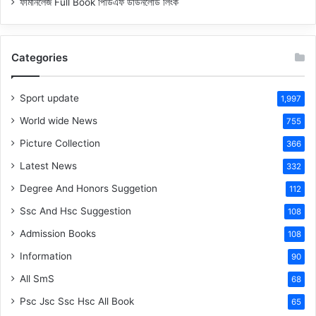
ফার্মানলেজ Full Book পিডিএফ ডাউনলোড লিংক
Categories
Sport update
1,997
World wide News
755
Picture Collection
366
Latest News
332
Degree And Honors Suggetion
112
Ssc And Hsc Suggestion
108
Admission Books
108
Information
90
All SmS
68
Psc Jsc Ssc Hsc All Book
65