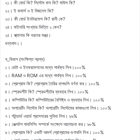
২১। কী বোর্ড কি? সিস্টেম বাস কি? মাউস কি?
২২। ই কমার্স ও ই বিজনেস কি?
২৩। কী বোর্ড ইনটারফেস কি? রানী কে?
২৪। বাইনারি সংখ্যার ভিত্তি ২ কেন?
২৫। স্ক্যানার কি ধরনের যন্ত্র।
ধন্যবাদ।।
খ_বিভাগ (সংক্ষিপ্ত প্রশ্ন)
১। ডেটা ও ইনফরমেশনের মধ্যে পার্থক্য লিখ।১০০%
২। RAM ও ROM এর মধ্যে পার্থক্য লিখ। ১০০%
৩। প্রোগ্রাম কি? প্রোগ্রাম তৈরির ধাপগুলি বর্ণনা কর। ১০০%
৪। স্প্রেডশীট কি? স্প্রেডশীটের ব্যবহার লিখ। ১০০%
৫। কম্পিউটার কি? কম্পিউটারের বৈশিষ্ট্য ও ব্যবহার লিখ। ১০০%
৬। অপারেটিং সিস্টেম কি? অপারেটিং সিস্টেমের কাজগু‌লো‌ লিখ। ১০০%
৭। স্টান্ডার্ড ওয়ার্ড প্রসেসরের সুবিধা লিখ। ৯৯%
৮। ডেক্সটপ পাবলিশিং সম্পর্কে সংক্ষেপে আলোচনা কর। ৯৮%
৯। প্রোগ্রাম কি? একটি আদর্শ প্রোগ্রামের গুণাবলি লিখ। ১০০%