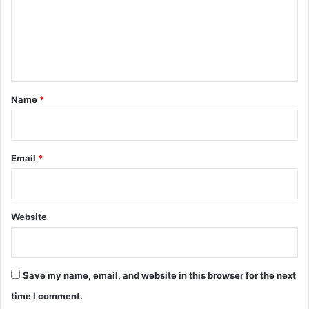
m
e
n
t
*
Name
*
Email
*
Website
Save my name, email, and website in this browser for the next
time I comment.