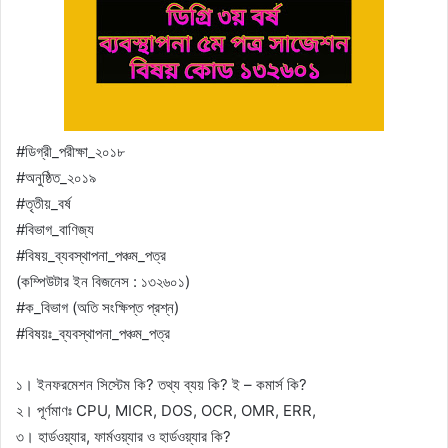
#ডিগ্রী_পরীক্ষা_২০১৮
#অনুষ্ঠিত_২০১৯
#তৃতীয়_বর্ষ
#বিভাগ_বাণিজ্য
#বিষয়_ব্যবস্থাপনা_পঞ্চম_পত্র
(কম্পিউটার ইন বিজনেস : ১৩২৬০১)
#ক_বিভাগ (অতি সংক্ষিপ্ত প্রশ্ন)
#বিষয়ঃ_ব্যবস্থাপনা_পঞ্চম_পত্র
১। ইনফরমেশন সিস্টেম কি? তথ্য ব্যয় কি? ই – কমার্স কি?
২। পূর্ণমাণঃ CPU, MICR, DOS, OCR, OMR, ERR,
৩। হার্ডওয়্যার, ফার্মওয়্যার ও হার্ডওয়্যার কি?