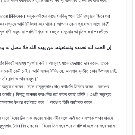
। এই সকল ব্যক্তির মাধ্যমে তাদের স্ব স্ব এলাকায় ইসলামের বাণী দ্রুত
ড়ানো চিকিৎসক। মক্কাবাসীদের কাছে সবকিছু শুনে তিনি রাসূলকে জিনে ধরা
ফুঁকের মাধ্যমে আমি চিকিৎসা করে থাকি। আপনার কোন প্রয়োজন আছে কি?’
ত বাণী সমূহ- যা প্রতিটি খুৎবা ও বক্তৃতার সূচনায় আবৃত্তি করা পরবর্তীতে
إن الحمد لله نحمده ونستعينه، من يهده الله فلا مضل له ومن 
ঁর নিকটে সাহায্য প্রার্থনা করি। আল্লাহ যাকে হেদায়াত দান করেন, তাকে
ায়াতকারী কেউ নেই। আমি সাক্ষ্য দিচ্ছি যে, আল্লাহ ব্যতীত কোন উপাস্য নেই,
াঁর বান্দা ও তাঁর রাসূল।’
তে অনুরোধ করেন। ফলে রাসূলুল্লাহ (সাঃ) কথাগুলি তিনবার বলেন। অতঃপর
শুনেছি। কিন্তু আপনার কথাগুলির মত কারুর কাছে শুনিনি। এগুলি সমুদ্রের
ে ইসলামের উপরে বায়‘আত করব।’ অতঃপর তিনি বায়‘আত করেন।
সাথে বিয়ের ঠিক এক বছরের মাথায় নবীর সঙ্গে আত্মীয়তার সম্পর্ক গড়ার মানসে
ূলুল্লাহ (সাঃ) বিবাহ করেন। বিয়ের তিন বছর পরে সাবালিকা হলে নয় বছর বয়সে