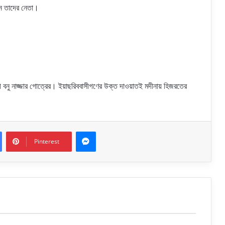
েন তাদের নেতা।
ষ্ঠী বনু নাজ্জার গোত্রের। ইয়াছরিববাসীগণের উক্ত দাওয়াতই মদীনায় হিজরতের
Messenger
Pinterest