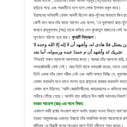
আমর দাওসী , ইয়ামনের যেমাদ আযদী প্রমুখ নেতৃস্থানীয় ব্যক্তিগণ
ছড়িয়ে পড়ে এবং পরবর্তীতে দলে দলে লোক ইসলাম কবুল করে।
ইয়ামনের অধিবাসী যেমাদ আযদী ছিলেন ঝাড়-ফুঁকের মাধ্যমে জিন ছা
রোগী মনে করে তাঁর কাছে আসেন এবং বলেন, ‘হে মুহাম্মাদ! ঝাড়-
জবাবে রাসূলুল্লাহ (সাঃ) তাকে শুনিয়ে দেন খুৎবাতুল হাজতের সেই অমৃ
সুনণাতে পরিণত হয়ে যায়।
খুৎবাটি নিম্নরূপ :
يضلل فلا هادى له، وأشهد أن لا إله إلا الله وحده لا
شريك له وأشهد أن م حمدا عبده ورسوله، أما بعد:
‘নিশ্চয়ই সকল প্রশংসা আল্লাহর জন্য। আমরা তাঁর প্রশংসা করি, তা
পথভ্রষ্টকারী কেউ নেই। আর তিনি যাকে পথভ্রষ্ট করেন, তাকে হেদ
তিনি একক তাঁর কোন শরীক নেই এবং আমি সাক্ষ্য দিচ্ছি যে, মুহাম্মাদ ত
যেমাদ কথাগুলি শুনে ভাবে গদগদ হয়ে রাসূলকে বারবার কথাগুলি বল
যেমাদ বলে উঠলেন, ‘আমি জ্যোতিষীদের, জাদুকরদের ও কবিদের কথা 
গভীরে পৌঁছে গেছে। আপনি হাত বাড়িয়ে দিন আমি আপনার নিকট
হযরত আয়েশা (রাঃ)-এর সাথে বিবাহ:
একাদশ নববী বর্ষের শাওয়াল মাসে অর্থাৎ হযরত সওদা বিনতে যাম‘আর 
হযরত আবুবকরের একান্ত ইচ্ছায় তাঁর নাবালিকা কন্যা আয়েশাকে রাস
মদীনায় ১ম হিজরী সনের শাওয়াল মাসে তিনি নবীগৃহে গমন করেন।