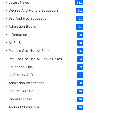
Latest News
332
Degree And Honors Suggetion
112
Ssc And Hsc Suggestion
108
Admission Books
108
Information
90
All SmS
68
Psc Jsc Ssc Hsc All Book
65
Psc Jsc Ssc Hsc All Books Notes
64
Education Tips
39
মহানবী
সাঃ
এর জীবনী
31
Admission Information
28
Job Circular Bd
28
Uncategorized
28
Android Mobile tips
26