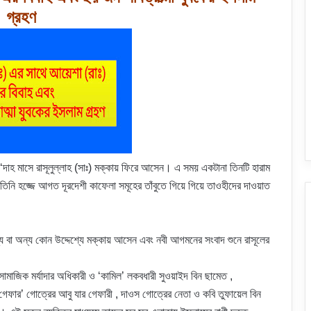
গ্রহণ
দাহ মাসে রাসূলুল্লাহ (সাঃ) মক্কায় ফিরে আসেন। এ সময় একটানা তিনটি হারাম
 তিনি হজ্জে আগত দূরদেশী কাফেলা সমূহের তাঁবুতে গিয়ে গিয়ে তাওহীদের দাওয়াত
জন্য বা অন্য কোন উদ্দেশ্যে মক্কায় আসেন এবং নবী আগমনের সংবাদ শুনে রাসূলের
সামাজিক মর্যাদার অধিকারী ও ‘কামিল’ লকবধারী সুওয়াইদ বিন ছামেত ,
গেফার’ গোত্রের আবু যার গেফারী , দাওস গোত্রের নেতা ও কবি তুফায়েল বিন