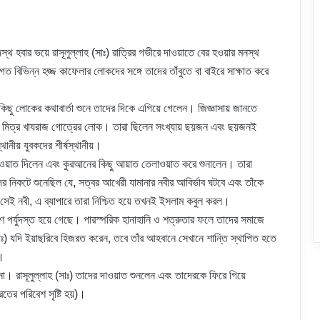
্থ হবার ভয়ে রাসূলুল্লাহ (সাঃ) রাত্রির গভীরে দাওয়াতে বের হওয়ার মনস্থ
িভিন্ন হজ্জ কাফেলার লোকদের সঙ্গে তাদের তাঁবুতে বা বাইরে সাক্ষাত করে
িছু লোকের কথাবার্তা শুনে তাদের দিকে এগিয়ে গেলেন। জিজ্ঞাসায় জানতে
দের মিত্র খাযরাজ গোত্রের লোক। তারা ছিলেন সংখ্যায় ছয়জন এবং ছয়জনই
থানীয় যুবকদের শীর্ষস্থানীয়।
দাওয়াত দিলেন এবং কুরআনের কিছু আয়াত তেলাওয়াত করে শুনালেন। তারা
র নিকটে শুনেছিল যে, সত্বর আখেরী যামানার নবীর আবির্ভাব ঘটবে এবং তাঁকে
ে সেই নবী, এ ব্যাপারে তারা নিশ্চিত হয়ে তখনই ইসলাম কবুল করল।
ণ পর্যুদস্ত হয়ে গেছে। পারস্পরিক হানাহানি ও শত্রুতার ফলে তাদের সমাজে
) যদি ইয়াছরিবে হিজরত করেন, তবে তাঁর আহবানে সেখানে শান্তি স্থাপিত হতে
ে।
া। রাসূলুল্লাহ (সাঃ) তাদের দাওয়াত শুনলেন এবং তাদেরকে ফিরে গিয়ে
তের পরিবেশ সৃষ্টি হয়)।