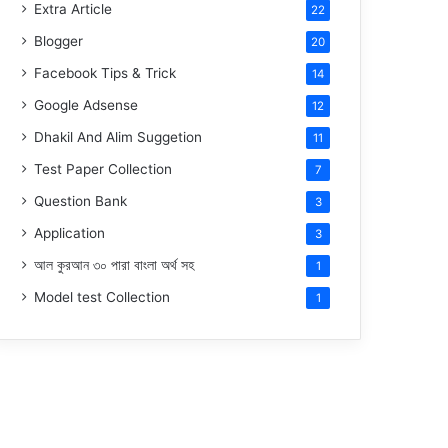
Extra Article
22
Blogger
20
Facebook Tips & Trick
14
Google Adsense
12
Dhakil And Alim Suggetion
11
Test Paper Collection
7
Question Bank
3
Application
3
আল কুরআন ৩০ পারা বাংলা অর্থ সহ
1
Model test Collection
1