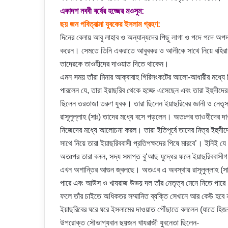
একাদশ নববী বর্ষের হজ্জের মওসুম:
ছয় জন পবিত্রাত্মা যুবকের ইসলাম গ্রহণ:
দিনের বেলায় আবু লাহাব ও অন্যান্যদের পিছু লাগা ও পদে পদে অপদস
করেন। সেমতে তিনি একরাতে আবুবকর ও আলীকে সাথে নিয়ে বহিরাগত ব
তাদেরকে তাওহীদের দাওয়াত দিতে থাকেন।
এমন সময় তাঁরা মিনার আক্বাবাহ গিরিসংকটের আলো-আধারীর মধ্যে ক
পারলেন যে, তারা ইয়াছরিব থেকে হজ্জে এসেছেন এবং তারা ইহুদী
ছিলেন তরতাজা তরুণ যুবক। তারা ছিলেন ইয়াছরিবের জ্ঞানী ও নেতৃস্
রাসূলুল্লাহ (সাঃ) তাদের মধ্যে বসে পড়লেন। অতঃপর তাওহীদের 
নিজেদের মধ্যে আলোচনা করল। তারা ইতিপূর্বে তাদের মিত্র ইহুদীদে
সাথে নিয়ে তারা ইয়াছরিববাসী প্রতিপক্ষদের পিষে মারবে’। ইনিই য
অতঃপর তারা বলল, সদ্য সমাপ্ত বু‘আছ যুদ্ধের ফলে ইয়াছরিববাসীগ
এখন অশান্তির আগুন জ্বলছে। অতএব এ অবস্থায় রাসূলুল্লাহ (সাঃ
পারে এবং আউস ও খাযরাজ উভয় দল তাঁর নেতৃত্ব মেনে নিতে পার
ফলে তাঁর চাইতে অধিকতর সম্মানিত ব্যক্তি সেখানে আর কেউ হবে ন
ইয়াছরিবের ঘরে ঘরে ইসলামের দাওয়াত পৌঁছাতে বললেন (যাতে হিজর
উপরোক্ত সৌভাগ্যবান ছয়জন খাযরাজী যুবনেতা ছিলেন-