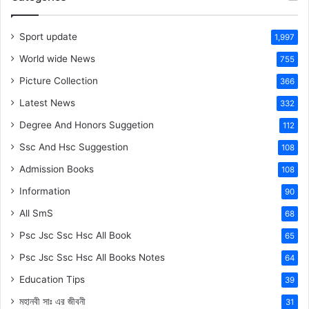
Sport update
1,997
World wide News
755
Picture Collection
366
Latest News
332
Degree And Honors Suggetion
112
Ssc And Hsc Suggestion
108
Admission Books
108
Information
90
All SmS
68
Psc Jsc Ssc Hsc All Book
65
Psc Jsc Ssc Hsc All Books Notes
64
Education Tips
39
মহানবী
সাঃ
এর জীবনী
31