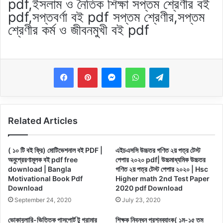
pdf,ইসলাম ও নৈতিক শিক্ষা সপ্তম শ্রেণীর বই
pdf,সপ্তবর্ণা বই pdf সপ্তম শ্রেণীর,সপ্তম
শ্রেণীর কর্ম ও জীবনমুখী বই pdf
Messenger
WhatsApp
Telegram
Related Articles
( ১০ টি বই ফ্রি) মোটিভেশনাল বই PDF |
এইচএসসি উচ্চতর গণিত ২য় পত্র টেস্ট
অনুপ্রেরণামূলক বই pdf free
পেপার ২০২০ pdf| উচ্চমাধ্যমিক উচ্চতর
download | Bangla
গণিত ২য় পত্র টেস্ট পেপার ২০২০ | Hsc
Motivational Book Pdf
Higher math 2nd Test Paper
Download
2020 pdf Download
September 24, 2020
July 23, 2020
ভোকাবুলারি-ভিত্তিক পাসপোর্ট টু গ্রামার
শিক্ষক নিবন্ধন প্রশ্নব্যাংক( ১ম-১৫ তম