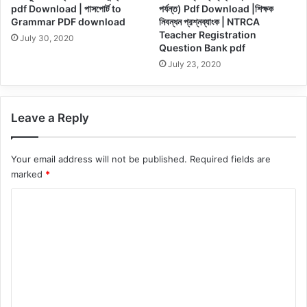
pdf Download | পাসপোর্ট to
পর্যন্ত) Pdf Download |শিক্ষক
Grammar PDF download
নিবন্ধন প্রশ্নব্যাংক | NTRCA
Teacher Registration
July 30, 2020
Question Bank pdf
July 23, 2020
Leave a Reply
Your email address will not be published.
Required fields are
marked
*
C
o
m
m
e
n