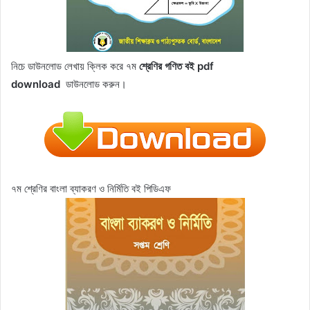
নিচে ডাউনলোড লেখায় ক্লিক করে ৭ম
শ্রেণির
গণিত
বই pdf
download
ডাউনলোড করুন।
৭ম শ্রেণির বাংলা ব্যাকরণ ও নির্মিতি বই পিডিএফ