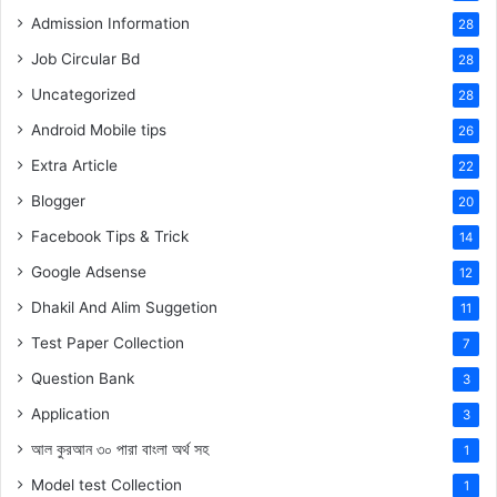
Admission Information
28
Job Circular Bd
28
Uncategorized
28
Android Mobile tips
26
Extra Article
22
Blogger
20
Facebook Tips & Trick
14
Google Adsense
12
Dhakil And Alim Suggetion
11
Test Paper Collection
7
Question Bank
3
Application
3
আল কুরআন ৩০ পারা বাংলা অর্থ সহ
1
Model test Collection
1