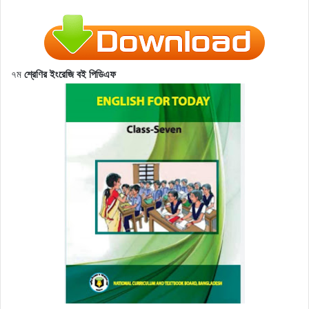
৭ম
শ্রেণির ইংরেজি বই পিডিএফ