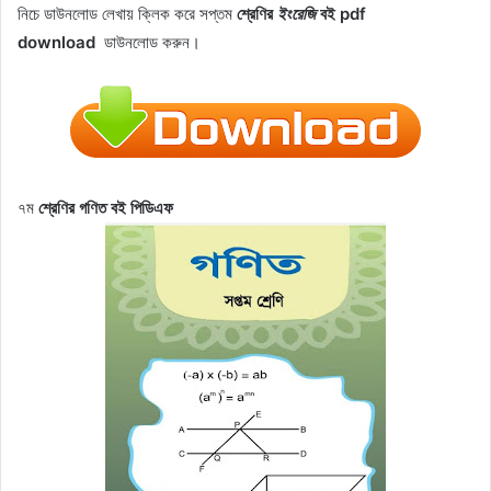
নিচে ডাউনলোড লেখায় ক্লিক করে সপ্তম
শ্রেণির
ইংরেজি
বই pdf
download
ডাউনলোড করুন।
৭ম
শ্রেণির গণিত বই পিডিএফ