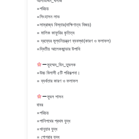
আলাউদ্দিন_খলজি
=পরিচয়
=সিংহাসন লাভ
=সাম্রাজ্য বিস্তার(দাক্ষিণাত্য বিজয়)
= মালিক কাফুরির কৃতিত্ব
= দ্রব্যের মূল্যনিয়ন্ত্রণ ব্যবস্থা(কারণ ও ফলাফল)
=দ্বিতীয় আলেকজান্ডার উপাধি
মুহম্মদ_বিন_তুঘলক
=উচ্চ বিলাসী ৫টি পরিকল্পনা।
= ব্যর্থতার কারণ ও ফলাফল
মুঘল শাসন
বাবর
=পরিচয়
=পানিপথের প্রথম যুদ্ধ
=খানুয়ার যুদ্ধ
= গোগরার যুদ্ধ