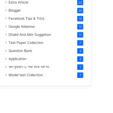
Extra Article
22
Blogger
20
Facebook Tips & Trick
14
Google Adsense
12
Dhakil And Alim Suggetion
11
Test Paper Collection
7
Question Bank
3
Application
3
আল কুরআন ৩০ পারা বাংলা অর্থ সহ
1
Model test Collection
1