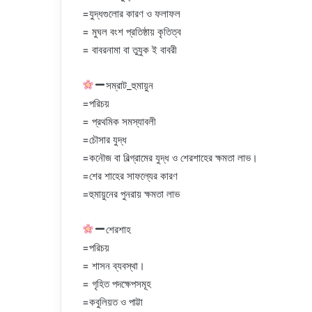
=যুদ্ধগুলোর কারণ ও ফলাফল
= মুঘল বংশ প্রতিষ্ঠায় কৃতিত্ব
= বাবরনামা বা তুযুক ই বাবরী
সম্রাট_হুমায়ুন
=পরিচয়
= প্রথমিক সমস্যাবলী
=চৌসার যুদ্ধ
=কনৌজ বা বিল্গ্রামের যুদ্ধ ও শেরশাহের ক্ষমতা লাভ।
=শের শাহের সাফল্যের কারণ
=হুমায়ুনের পুনরায় ক্ষমতা লাভ
শেরশাহ
=পরিচয়
= শাসন ব্যবস্থা।
= গৃহিত পদক্ষেপসমূহ
=কবুলিয়ত ও পাট্টা