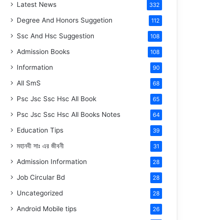
Latest News
332
Degree And Honors Suggetion
112
Ssc And Hsc Suggestion
108
Admission Books
108
Information
90
All SmS
68
Psc Jsc Ssc Hsc All Book
65
Psc Jsc Ssc Hsc All Books Notes
64
Education Tips
39
মহানবী
সাঃ
এর জীবনী
31
Admission Information
28
Job Circular Bd
28
Uncategorized
28
Android Mobile tips
26