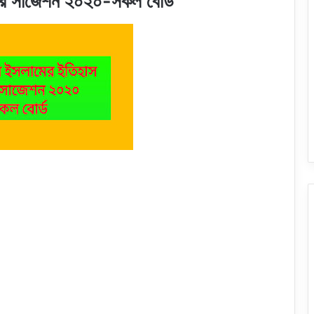
্র সাজেশন ২০২০-সকল বোর্ড