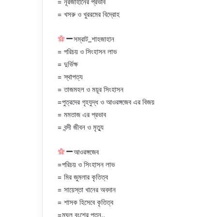
= নূরজাহানের প্রভাব
= খসরু ও খুররমের বিদ্রোহ
সম্রাট_শাহজাহান
= পরিচয় ও সিংহাসন লাভ
= দুর্ভিক্ষ
= স্থাপত্য
= তাজমহল ও ময়ূর সিংহাসন
=পুত্রদের গৃহযুদ্ধ ও আওরঙ্গজেব এর বিজয়
= মমতাজ এর প্রভাব
= বন্দী জীবন ও মৃত্যু
আওরঙ্গজেব
=পরিচয় ও সিংহাসন লাভ
= মির জুমলার কৃতিত্ব
= সায়েস্তা খানের অবদান
= শাসক হিসেবে কৃতিত্ব
=মুঘল বংশের পতন..