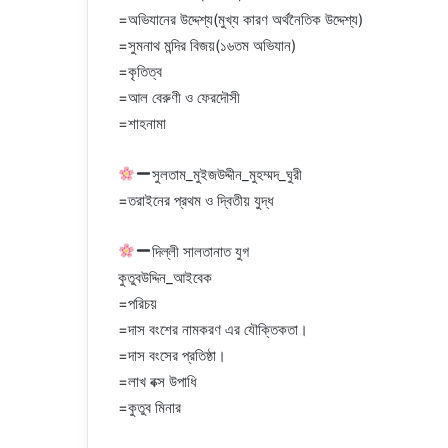
=অভিযানের উদ্দেশ্য(মুখ্য কারণ অর্থনৈতিক উদ্দেশ্য)
=সুমনাথ মন্দির বিজয়(১৬তম অভিযান)
=কৃতিত্ব
=আল বেরুণী ও ফেরদৌসী
=শাহনামা
সুলতাম_মুইজউদ্দীন_মুহম্মদ_ঘুরী
=তরাইনের প্রথম ও দ্বিতীয় যুদ্ধ
দিল্লী সালতানাত যুগ
কুতুবউদ্দিন_আইবেক
=পরিচয়
=দাস বংশের নামকরণ এর যৌক্তিকতা।
=দাস বংসের প্রতিষ্ঠা।
=লাখ বক্স উপাধি
=কুতুব মিনার