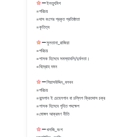
ইলতুৎমিশ
=পরিচয়
=দাস বংশের প্রকৃত প্রতিষ্ঠাতা
=কৃতিত্ব
সুলতানা_রাজিয়া
=পরিচয়
=শাসক হিসেবে সমস্যাবলি/দুর্বলতা।
=বিদ্রোহ দমন
গিয়াসউদ্দিন_বলবন
=পরিচয়
=বন্দেগান ই চেহেলগান বা চল্লিশ ক্রিতদাস চক্র
=শাসক হিসেবে গৃহিত পদক্ষেপ
=মোঙ্গল আক্রমণ নীতি
খলজি_বংশ