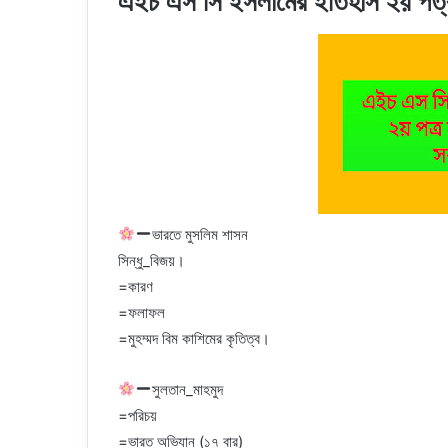
এইচ এস সি ইসলামের ইতিহাস ২য় পত
ভারতে মুসলিম শাসন
সিন্ধু_বিজয়।
=কারণ
=ফলাফল
=মুহম্মদ বিম কাশিমের কৃতিত্ব।
সুলতান_মাহমুদ
=পরিচয়
=ভারত অভিযান (১৭ বার)