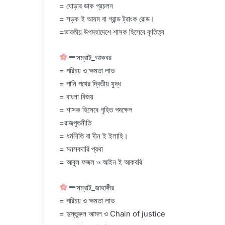
= ঘোড়ার ডাক প্রচলন
= সড়ক ই আযম বা গ্রান্ড ট্রাংক রোড।
=ভারতীয় উপমহাদেশে শাসক হিসেবে কৃতিত্ব
সম্রাট_আকবর
= পরিচয় ও ক্ষমতা লাভ
= পানি পথের দ্বিতীয় যুদ্ধ
= বাংলা বিজয়
= শাসক হিসেবে গৃহিত পদক্ষেপ
=রাজপুতনীতি
= ধর্মনীতি বা দীন ই ইলাহি।
= মনসবদারি প্রথা
= আবুল ফজল ও আইন ই আকবরি
সম্রাট_জাহাঙ্গীর
= পরিচয় ও ক্ষমতা লাভ
= দুস্তুরুল আমল ও Chain of justice